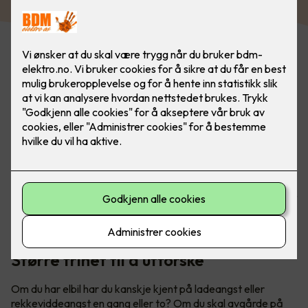
Har du hytte? Med lader fra Easee er du alltid klar for neste
eventyr. Utforsk både fjell og fjorder når du er på hytta -
uten å få ladeangst. Bilde: Easee
Større frihet til å utforske
Om du har elbil har du kanskje kjent på ladeangst eller
rekkeviddeangst en gang eller to? Om du skal avgårde på