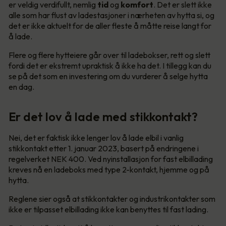
er veldig verdifullt, nemlig
tid
og
komfort
. Det er slett ikke
alle som har flust av ladestasjoner i nærheten av hytta si, og
det er ikke aktuelt for de aller fleste å måtte reise langt for
å lade.
Flere og flere hytteiere går over til ladebokser, rett og slett
fordi det er ekstremt upraktisk å ikke ha det. I tillegg kan du
se på det som en investering om du vurderer å selge hytta
en dag.
Er det lov å lade med stikkontakt?
Nei, det er faktisk ikke lenger lov å lade elbil i vanlig
stikkontakt etter 1. januar 2023, basert på endringene i
regelverket NEK 400. Ved nyinstallasjon for fast elbillading
kreves nå en ladeboks med type 2-kontakt, hjemme og på
hytta.
Reglene sier også at stikkontakter og industrikontakter som
ikke er tilpasset elbillading ikke kan benyttes til fast lading.