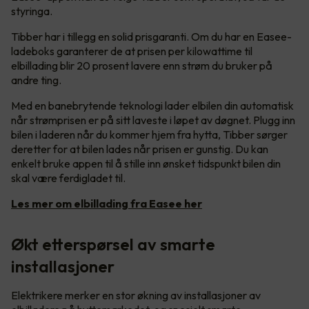
styringa.
Tibber har i tillegg en solid prisgaranti. Om du har en Easee-
ladeboks garanterer de at prisen per kilowattime til
elbillading blir 20 prosent lavere enn strøm du bruker på
andre ting.
Med en banebrytende teknologi lader elbilen din automatisk
når strømprisen er på sitt laveste i løpet av døgnet. Plugg inn
bilen i laderen når du kommer hjem fra hytta, Tibber sørger
deretter for at bilen lades når prisen er gunstig. Du kan
enkelt bruke appen til å stille inn ønsket tidspunkt bilen din
skal være ferdigladet til.
Les mer om elbillading fra Easee her
Økt etterspørsel av smarte
installasjoner
Elektrikere merker en stor økning av installasjoner av