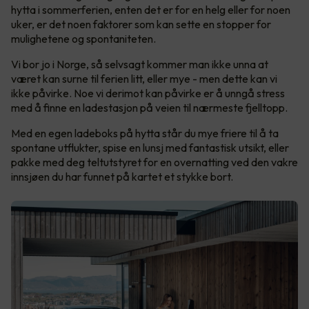
hytta i sommerferien, enten det er for en helg eller for noen
uker, er det noen faktorer som kan sette en stopper for
mulighetene og spontaniteten.
Vi bor jo i Norge, så selvsagt kommer man ikke unna at
været kan surne til ferien litt, eller mye - men dette kan vi
ikke påvirke. Noe vi derimot kan påvirke er å unngå stress
med å finne en ladestasjon på veien til nærmeste fjelltopp.
Med en egen ladeboks på hytta står du mye friere til å ta
spontane utflukter, spise en lunsj med fantastisk utsikt, eller
pakke med deg teltutstyret for en overnatting ved den vakre
innsjøen du har funnet på kartet et stykke bort.