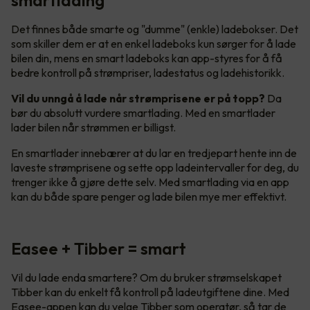
Det finnes både smarte og "dumme" (enkle) ladebokser. Det
som skiller dem er at en enkel ladeboks kun sørger for å lade
bilen din, mens en smart ladeboks kan app-styres for å få
bedre kontroll på strømpriser, ladestatus og ladehistorikk.
Vil du unngå å lade når strømprisene er på topp?
Da
bør du absolutt vurdere smartlading. Med en smartlader
lader bilen når strømmen er billigst.
En smartlader innebærer at du lar en tredjepart hente inn de
laveste strømprisene og sette opp ladeintervaller for deg, du
trenger ikke å gjøre dette selv. Med smartlading via en app
kan du både spare penger og lade bilen mye mer effektivt.
Easee + Tibber = smart
Vil du lade enda smartere? Om du bruker strømselskapet
Tibber kan du enkelt få kontroll på ladeutgiftene dine. Med
Easee-appen kan du velge Tibber som operatør, så tar de