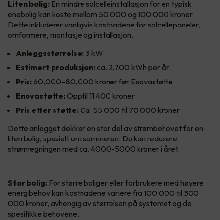
Liten bolig:
En mindre solcelleinstallasjon for en typisk
enebolig kan koste mellom 50 000 og 100 000 kroner.
Dette inkluderer vanligvis kostnadene for solcellepaneler,
omformere, montasje og installasjon.
Anleggsstørrelse:
3 kW
Estimert produksjon:
ca. 2,700 kWh per år
Pris:
60,000–80,000 kroner før Enovastøtte
Enovastøtte:
Opptil 11 400 kroner
Pris etter støtte:
Ca. 55 000 til 70 000 kroner
Dette anlegget dekker en stor del av strømbehovet for en
liten bolig, spesielt om sommeren. Du kan redusere
strømregningen med ca. 4000-5000 kroner i året.
Stor bolig:
For større boliger eller forbrukere med høyere
energibehov kan kostnadene variere fra 100 000 til 300
000 kroner, avhengig av størrelsen på systemet og de
spesifikke behovene.