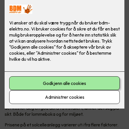
Prisen er avhengig av flere faktorer
Solceller er en kostbar, men lønnsom investering. Selv om
det koster deg en god del å få installert, lønner det seg på
sikt. Både for lommeboka og for miljøet.
Prisene på et solcelleanlegg varierer ut i fra flere faktorer.