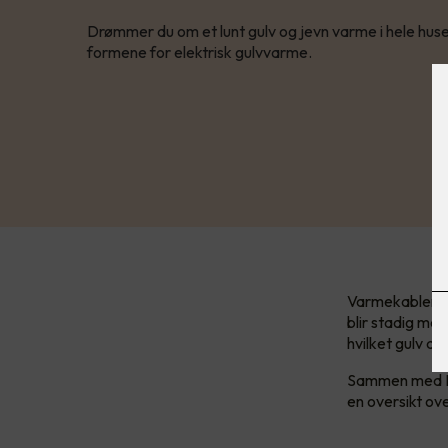
Drømmer du om et lunt gulv og jevn varme i hele huse
formene for elektrisk gulvvarme.
Varmekabler st
blir stadig me
hvilket gulv du
Sammen med Ki
en oversikt ov