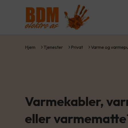
Hjem
Tjenester
Privat
Varme og varmep
Varmekabler, var
eller varmematt