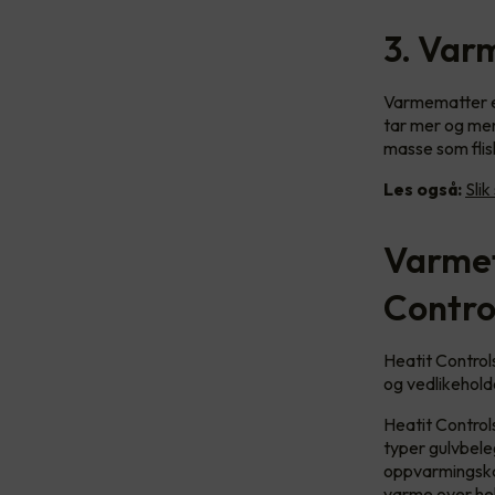
3. Var
Varmematter e
tar mer og mer
masse som flis
Les også:
Sli
Varmef
Contro
Heatit Controls
og vedlikehold
Heatit Controls
typer gulvbeleg
oppvarmingskab
varme over hel