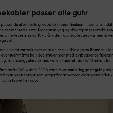
mekabler passer alle gulv
asser de aller fleste gulv, både tepper, linoleum, fliser, stein, ski
nge det monteres etter leggeanvisning og riktig tilpasset effekt. 
er annerledes enn for 10-15 år siden, og i dag legges varmen høye
 gulvet.
rdelen med varmekabler er at de er fleksible og kan tilpasses alle
n eventuelt måtte ha. I dag støper man med lavtbyggende fibera
, og minste byggehøyde med varmekabel blir da fra 10 millimeter.
 man fra 120 watt til 2600 watt. Hvis man vil legge tregulv, parke
må man ha en sensor som sørger for at varmen aldri overskrider 
at gulvet sprekker opp.