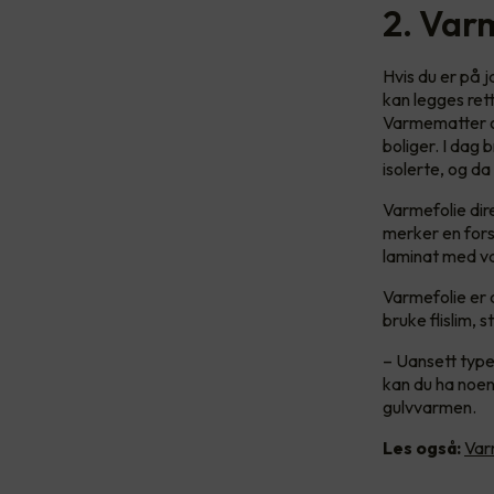
2. Var
Hvis du er på 
kan legges rett
Varmematter og
boliger. I dag 
isolerte, og da
Varmefolie dir
merker en fors
laminat med v
Varmefolie er 
bruke flislim, 
– Uansett type 
kan du ha noen
gulvvarmen.
Les også:
Var