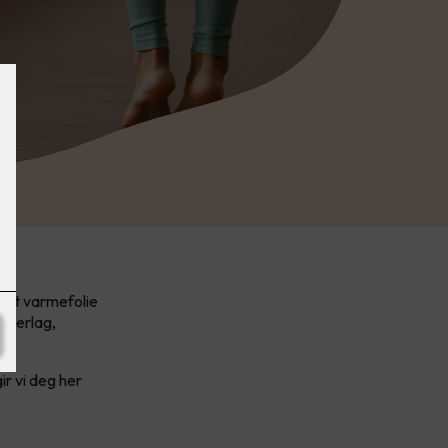
elt varmefolie
underlag,
r vi deg her