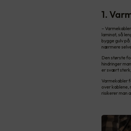
1. Var
– Varmekabler p
laminat, så le
bygge gulv på 
nærmere selve
Den største fo
hindringer ma
er svært sterk
Varmekabler får
over kablene, 
risikerer man 