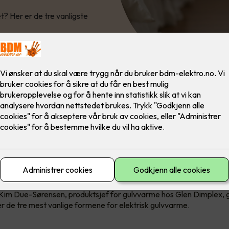
t? Her er de tre vanligste
år fremdeles for 60% av salget av elektrisk gulvvarme, men spesi
r populært. Om du skal velge det ene eller det andre avhenger av 
 skal legge over, plassering og størrelse på rommet.
m Due-Sørensen, produktsjef for gulvvarme hos Glen Dimplex, gi
er de tre mest vanlige formene for elektrisk gulvvarme.