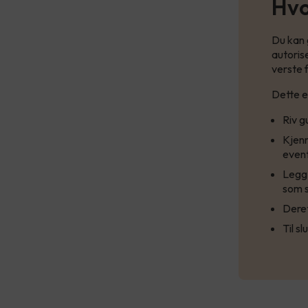
Hvo
Du kan 
autorise
verste 
Dette e
Riv g
Kjenn
event
Legg 
som s
Deret
Til s