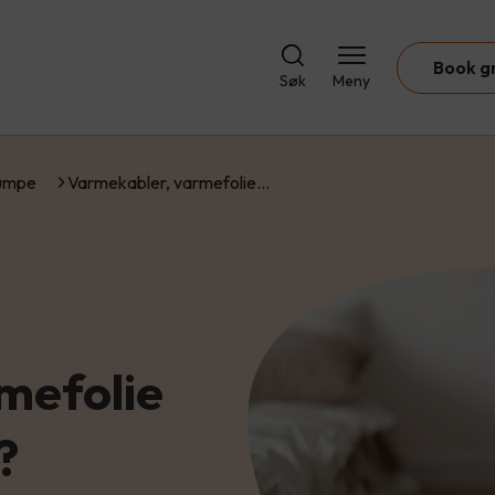
Book g
Søk
Meny
umpe
Varmekabler, varmefolie…
mefolie
e?