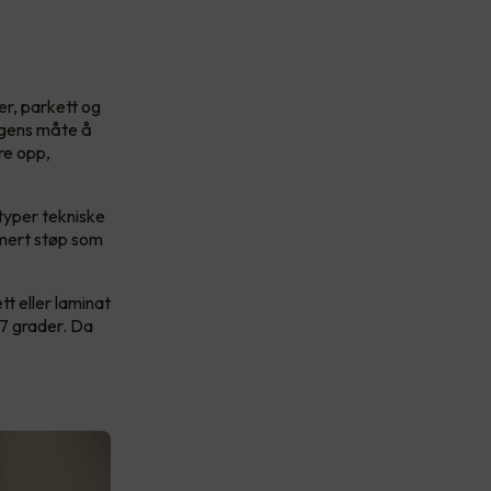
fer, parkett og
Dagens måte å
re opp,
 typer tekniske
rmert støp som
tt eller laminat
27 grader. Da