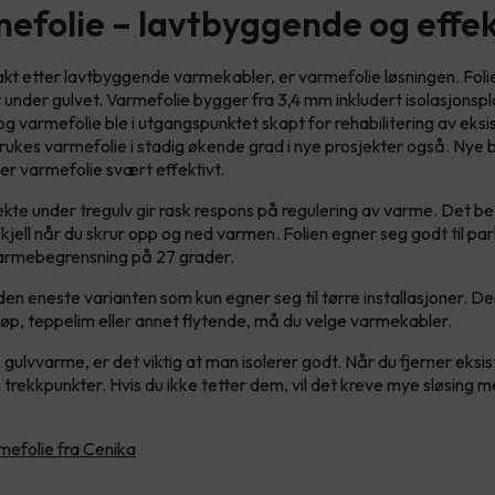
mefolie – lavtbyggende og effek
jakt etter lavtbyggende varmekabler, er varmefolie løsningen. Foli
 under gulvet. Varmefolie bygger fra 3,4 mm inkludert isolasjonspl
 varmefolie ble i utgangspunktet skapt for rehabilitering av eks
brukes varmefolie i stadig økende grad i nye prosjekter også. Nye 
 er varmefolie svært effektivt.
ekte under tregulv gir rask respons på regulering av varme. Det bet
kjell når du skrur opp og ned varmen. Folien egner seg godt til pa
armebegrensning på 27 grader.
den eneste varianten som kun egner seg til tørre installasjoner. D
støp, teppelim eller annet flytende, må du velge varmekabler.
gulvvarme, er det viktig at man isolerer godt. Når du fjerner eksis
 trekkpunkter. Hvis du ikke tetter dem, vil det kreve mye sløsing m
mefolie fra Cenika