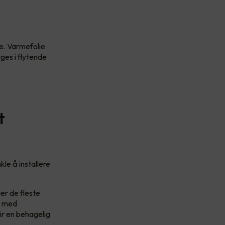
e. Varmefolie
ges i flytende
t
le å installere
der de fleste
ag med
ir en behagelig