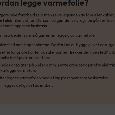
rdan legge varmefolie?
gjøre mye forarbeid selv, men selve leggingen av folie eller kabler,
rt elektriker stå for. Dersom du gjør det selv, og noe går feil, kan 
fall ende opp med husbrann.
r forarbeidet som må gjøres før legging av varmefolie:
ulvet helt ned til sponplatene. Derfra kan du bygge gulvet opp igje
 etter langs alle kanter og i alle hjørner. Trekker det noe sted? Ut
uelle trekkpunkter aller først.
isolasjonsplater på 3 eller 6 mm. Dette arbeidet gjør ofte elektri
kal legge varmefolien.
ter legges varmefolien med et lag plast over som beskyttelse.
lutt legges det gulvet du ønsker.