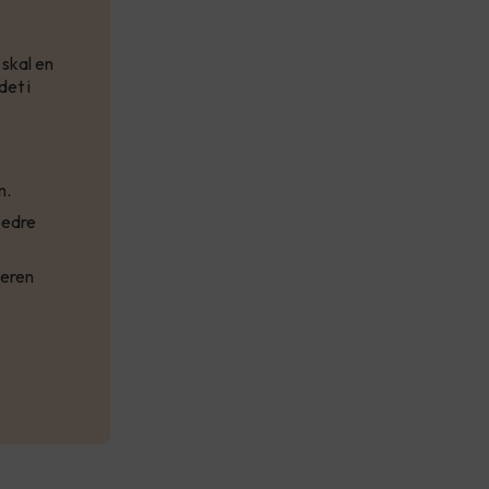
 skal en
det i
n.
bedre
keren