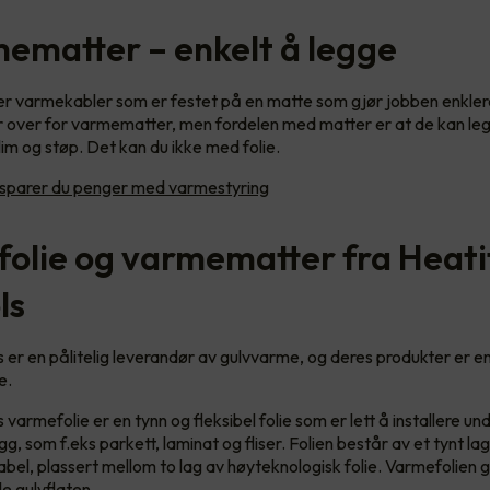
mematter – enkelt å legge
r varmekabler som er festet på en matte som gjør jobben enkler
 over for varmematter, men fordelen med matter er at de kan leg
lim og støp. Det kan du ikke med folie.
k sparer du penger med varmestyring
olie og varmematter fra Heati
ls
 er en pålitelig leverandør av gulvvarme, og deres produkter er enk
e.
 varmefolie er en tynn og fleksibel folie som er lett å installere un
g, som f.eks parkett, laminat og fliser. Folien består av et tynt l
el, plassert mellom to lag av høyteknologisk folie. Varmefolien g
e gulvflaten.