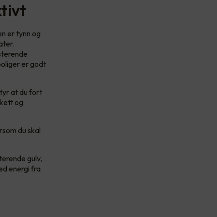
tivt
en er tynn og
ater.
isterende
boliger er godt
yr at du fort
rkett og
ersom du skal
terende gulv,
ed energi fra