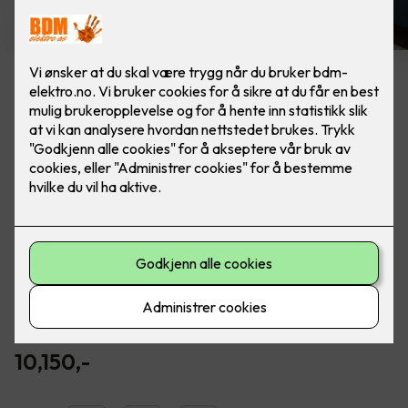
LED downlights ny installasjon
6 stk, inkl. dimmer
Ferdig montert - Junistar ECO hvit 5W
m/dimmer, fra SG Armaturen.
Flott downlight med 42 graders spredningsvinkel og 30
graders vipp i to retninger til innendørs bruk. Dimmbar.
Inkludert montering.
10,150
,-