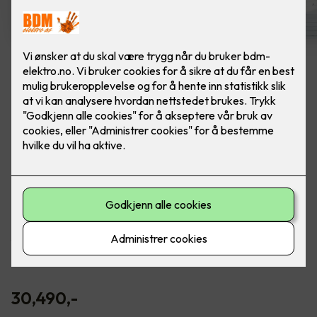
Toshiba Signatur 25
Varmepumpe
Varmepumpen Toshiba Signatur 25 har et flott
og moderne design, som passer inn i de aller
fleste interiører. Inkludert montering.
Varmepumpen har høy varmeeffekt og en mengde nyttige
funksjoner. Signatur har energiklasse A+++, er meget
stillegående og ytelsesevnen er på topp.
30,490
,-