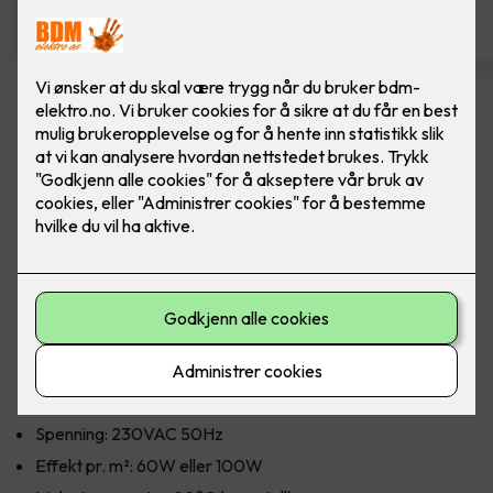
Varmefolie med
isolasjonsplate - Ferdig
montert pr kvm
Varmefolie 100cm som parkettunderlag, 70m
rull - fra Heatit Controls. Pris ferdig montert per
kvm.
Heatit Controls varmefolie 100cm 60W/m² med montering.
Spenning: 230VAC 50Hz
Effekt pr. m²: 60W eller 100W