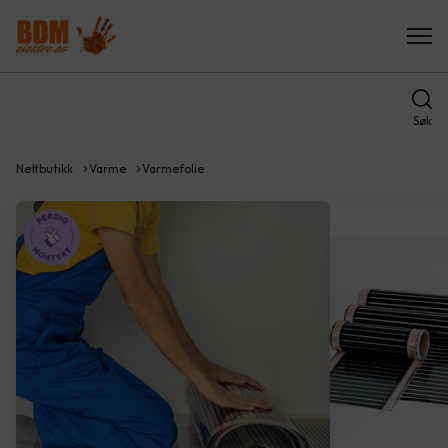
Søk
Nettbutikk
Varme
Varmefolie