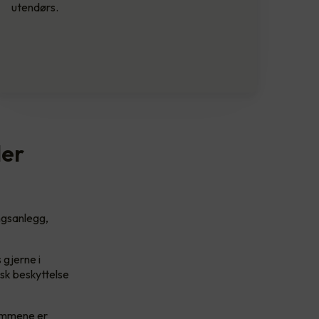
utendørs.
ler
ngsanlegg,
gjerne i
sk beskyttelse
rommene er