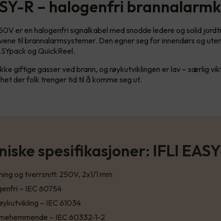
ASY-R – halogenfri brannalarm
0V er en halogenfri signalkabel med snodde ledere og solid jordt
vene til brannalarmsystemer. Den egner seg for innendørs og ute
SYpack og QuickReel.
kke giftige gasser ved brann, og røykutviklingen er lav – særlig vi
et der folk trenger tid til å komme seg ut.
niske spesifikasjoner: IFLI EAS
ing og tverrsnitt: 250V, 2x1/1 mm
enfri – IEC 60754
øykutvikling – IEC 61034
mehemmende – IEC 60332-1-2