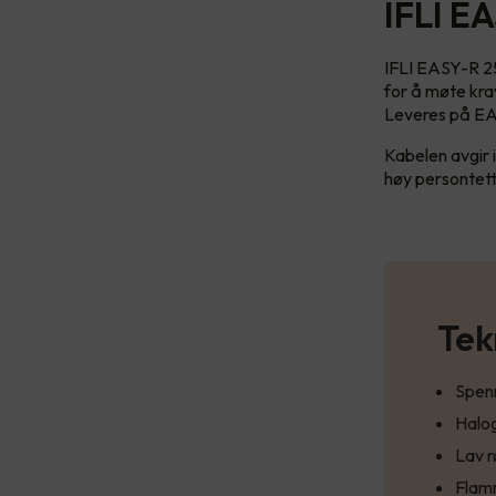
IFLI E
IFLI EASY-R 25
for å møte kra
Leveres på EA
Kabelen avgir i
høy persontetth
Tek
Spenn
Halog
Lav r
Flam