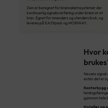
Den er beregnet for brannalarmsystemer der
kontinuerlig signaloverføring under brann er et
krav. Egnet for innendørs og utendørs bruk, og
leveres på EASYpack og MOBIWAY.
Hvor k
brukes
Nexans signal-
enten det er ny
Kontorbygg 
himlingsføring
gjennom hele l
Hoteller og 