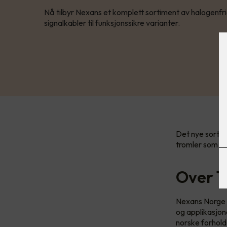
Nå tilbyr Nexans et komplett sortiment av halogenfr
signalkabler til funksjonssikre varianter.
Det nye sortim
tromler som p
Over 1
Nexans Norge ha
og applikasjon
norske forhold