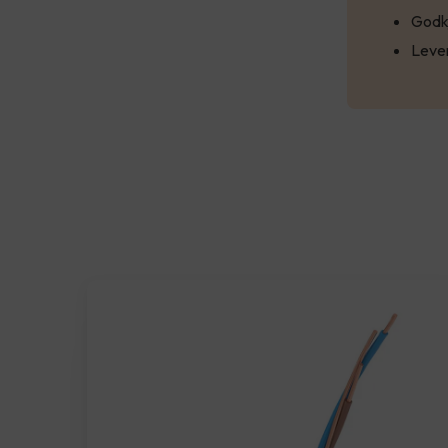
Godk
Leve