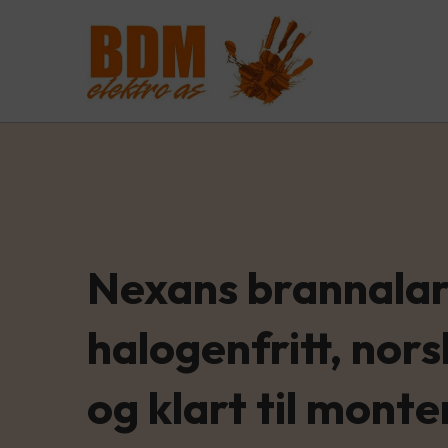
Nexans brannala
halogenfritt, nor
og klart til monte