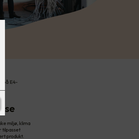
og på E4-
nse
ke miljø, klima
 tilpasset
ert produkt.