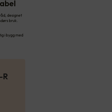
kabel
råd, designet
ndørs bruk.
ktig i bygg med
Y-R