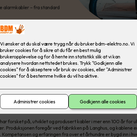
ie alarmkabler – fra standard
entet er tilgjengelig i Nexans’ nye serviceforpakning EASYpack 
asser til MOBIWAY MOB trommelstativ.
00 år med norsk kabelkompeta
r forsket på, utviklet og produsert kabler i mer enn 100 år for uli
er. Produksjonen foregår ved fabrikken på Langhus, og kablene er
. Kompetansen og erfaringen fra over et århundre er bygd inn i hv