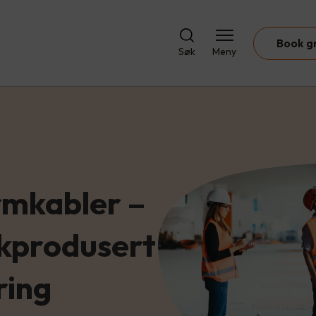
Book g
Søk
Meny
rmkabler –
skprodusert
ring