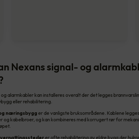
an Nexans signal- og alarmkab
?
 og alarmkabler kan installeres overalt der det legges brannvarsli
bygg eller rehabilitering.
og næringsbygg
er de vanligste bruksområdene. Kablene legges 
er og kabelbroer, og kan kombineres med korrugert rør for mekani
øpet.
overnattingssteder
er ofte rehabilitering av eldre bygg der hul