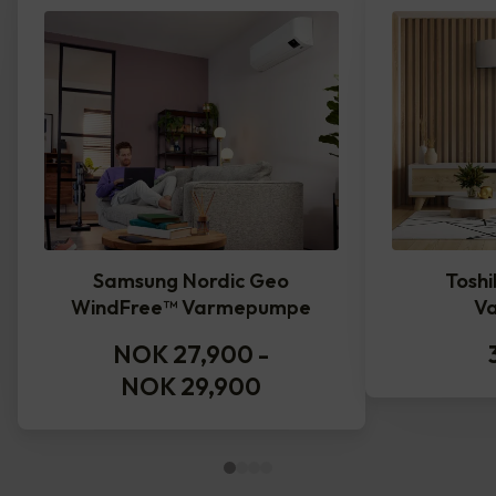
Samsung Nordic Geo
Toshi
WindFree™️ Varmepumpe
V
NOK 27,900
-
NOK 29,900