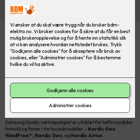
om vinteren og kjøling om sommeren!
Kommer i 3 forskjellige modeller
Samsung Nordic varmepumper er utviklet for tøffe nordiske
forhold og finner i tre hovedmodeller –
Nordic Geo
WindFree™
,
Nordic Geo
,
og
Nordic Airise.