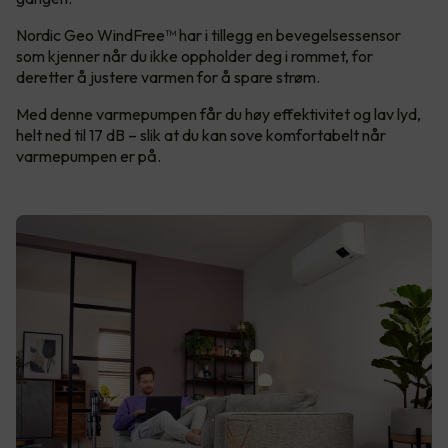
Nordic Geo WindFree™ har i tillegg en bevegelsessensor
som kjenner når du ikke oppholder deg i rommet, for
deretter å justere varmen for å spare strøm.
Med denne varmepumpen får du høy effektivitet og lav lyd,
helt ned til 17 dB – slik at du kan sove komfortabelt når
varmepumpen er på.