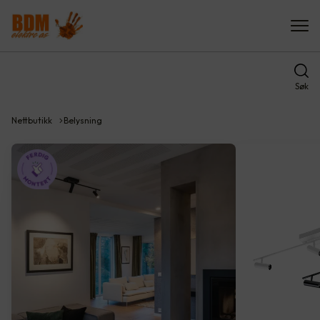
Søk
Nettbutikk
Belysning