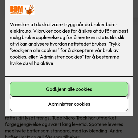
Spotskinne - Tube Micro Track,
Hvit
Ferdig montert spotskinne fra SG Armaturen.
Hvit
Tube Micro Track er en skinne med slanke, presise spoter
med minimalistisk, eksklusivt utseende. Den er lett å
montere i alle kjente takuttak og bokser i ulike typer rom i
boligen som soverom, stuer, entreer osv. Hver spot kan
rettes dit lyset trengs. Tube Micro Track har utmerket
fargegjengivelse og svært lang levetid. Spotene leveres
med hvite bafler som standard, med lav blending. Andre
bafler i hvitt og gull fås som tilbehør.