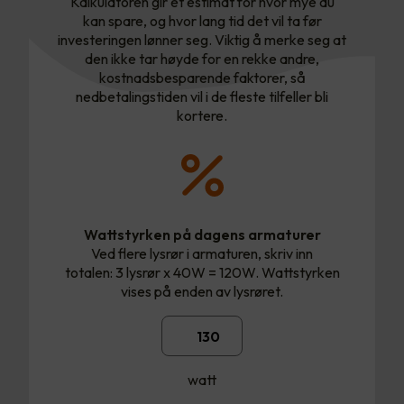
Kalkulatoren gir et estimat for hvor mye du
kan spare, og hvor lang tid det vil ta før
investeringen lønner seg. Viktig å merke seg at
den ikke tar høyde for en rekke andre,
kostnadsbesparende faktorer, så
nedbetalingstiden vil i de fleste tilfeller bli
kortere.
Wattstyrken på dagens armaturer
Ved flere lysrør i armaturen, skriv inn
totalen: 3 lysrør x 40W = 120W. Wattstyrken
vises på enden av lysrøret.
watt