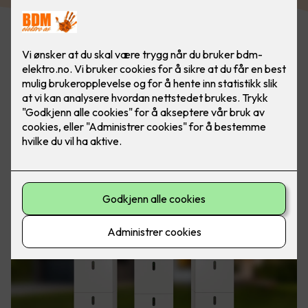
For mange bedrifter og eiendomsselskaper er
energikostnader en betydelig del av budsjettet. Samtidig
øker krav til bærekraft og energistyring i både offentlige og
private bygg.
Med et godt og avansert energilagringssystem kan du
optimalisere byggets energibruk, sikre driftssikkerhet og få
store økonomiske fordeler.