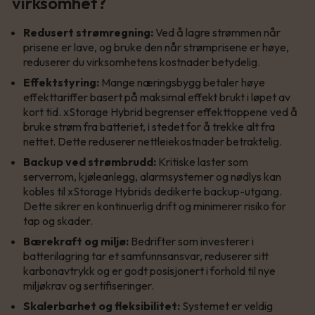
virksomhet?
Redusert strømregning:
Ved å lagre strømmen når
prisene er lave, og bruke den når strømprisene er høye,
reduserer du virksomhetens kostnader betydelig.
Effektstyring:
Mange næringsbygg betaler høye
effekttariffer basert på maksimal effekt brukt i løpet av
kort tid. xStorage Hybrid begrenser effekttoppene ved å
bruke strøm fra batteriet, i stedet for å trekke alt fra
nettet. Dette reduserer nettleiekostnader betraktelig.
Backup ved strømbrudd:
Kritiske laster som
serverrom, kjøleanlegg, alarmsystemer og nødlys kan
kobles til xStorage Hybrids dedikerte backup-utgang.
Dette sikrer en kontinuerlig drift og minimerer risiko for
tap og skader.
Bærekraft og miljø:
Bedrifter som investerer i
batterilagring tar et samfunnsansvar, reduserer sitt
karbonavtrykk og er godt posisjonert i forhold til nye
miljøkrav og sertifiseringer.
Skalerbarhet og fleksibilitet:
Systemet er veldig