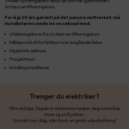
Utvidet systemgaranti tilbys de som har gjennomført
Actassi sertifiseringskurs.
For å gi 20 års garanti på det passive nettverket, må
installatøren sende inn en søknad med:
Utdanningsbevis fra Actassi sertifiseringskurs
Måleprotokoll fra felttest over inngående linker
Objektets adresse
Prosjektnavn
Installasjonsadresse
Trenger du elektriker?
Våre dyktige, faglærte elektrikere hjelper deg med både
store og små jobber.
Kontakt oss i dag, eller book en gratis videobefaring!