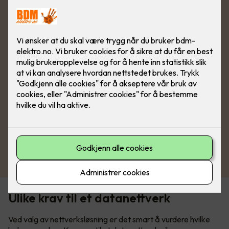
Se produkter fra Schneider
Ulike krav til et datanettverk
Ved valg av nettverksløsning er det smart å vurdere hvilke