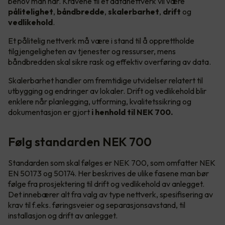
behov man har. Kravene til et datanettverk vil være
pålitelighet
,
båndbredde
,
skalerbarhet
,
drift
og
vedlikehold
.
Et pålitelig nettverk må være i stand til å opprettholde
tilgjengeligheten av tjenester og ressurser, mens
båndbredden skal sikre rask og effektiv overføring av data.
Skalerbarhet handler om fremtidige utvidelser relatert til
utbygging og endringer av lokaler. Drift og vedlikehold blir
enklere når planlegging, utforming, kvalitetssikring og
dokumentasjon er gjort
i henhold til NEK 700.
Følg standarden NEK 700
Standarden som skal følges er NEK 700, som omfatter NEK
EN 50173 og 50174. Her beskrives de ulike fasene man bør
følge fra prosjektering til drift og vedlikehold av anlegget.
Det innebærer alt fra valg av type nettverk, spesifisering av
krav til f.eks. føringsveier og separasjonsavstand, til
installasjon og drift av anlegget.