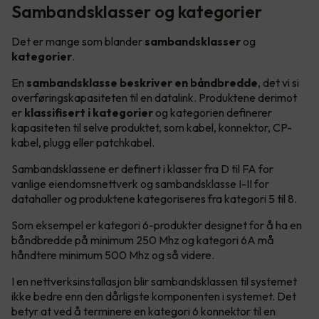
Sambandsklasser og kategorier
Det er mange som blander
sambandsklasser
og
kategorier
.
En
sambandsklasse beskriver en båndbredde
, det vi si
overføringskapasiteten til en datalink. Produktene derimot
er
klassifisert i kategorier
og kategorien definerer
kapasiteten til selve produktet, som kabel, konnektor, CP-
kabel, plugg eller patchkabel.
Sambandsklassene er definert i klasser fra D til FA for
vanlige eiendomsnettverk og sambandsklasse I-II for
datahaller og produktene kategoriseres fra kategori 5 til 8.
Som eksempel er kategori 6-produkter designet for å ha en
båndbredde på minimum 250 Mhz og kategori 6A må
håndtere minimum 500 Mhz og så videre.
I en nettverksinstallasjon blir sambandsklassen til systemet
ikke bedre enn den dårligste komponenten i systemet. Det
betyr at ved å terminere en kategori 6 konnektor til en