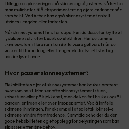
I tillegg kan plasseringen på skinnen også justeres, så her har
man muligheter til å eksperimentere og gjøre endringer når
som helst. Ved behov kan også skinnesystemet enkelt
utvides i lengden eller forkortes.
Når skinnesystemet først er oppe, kan du dessuten bytte ut
lyskildene selv, uten besøk av elektriker. Har du samme
skinnesystem i flere rom kan dette være gull verdt når du
ønsker litt forandring eller trenger ekstra lys ett sted og
mindre lys et annet.
Hvor passer skinnesystemer?
Fleksibiliteten gjør at skinnesystemer kan brukes omtrent
hvor som helst. Man ser ofte skinnesystemer i stuen,
spisestuen eller på kjøkkenet, men de kan fint brukes også i
gangen, entreen eller over trappepartiet. Ved å innfelle
skinnene i himlingen, for eksempel i et spiletak, blir selve
skinnene mindre fremtredende. Samtidig beholder du den
gode fleksibiliteten og et opplegg for belysningen som kan
tilpasses etter dine behov.