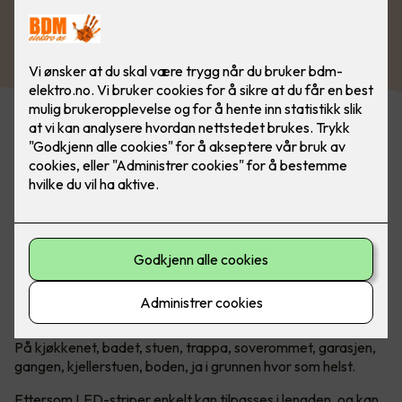
Se vårt utvalg av belysning
Uendelige muligheter med LED-
striper!
Introduksjonen av LED har revolusjonert belysningsbransjen.
Lang levetid, lavt strømforbruk og lav varmeutvikling, gjør
LED-lyskilder svært allsidige. Det gjelder kanskje mest av
alt når man snakker om LED-striper.
Hvor passer LED-striper?
På kjøkkenet, badet, stuen, trappa, soverommet, garasjen,
gangen, kjellerstuen, boden, ja i grunnen hvor som helst.
Ettersom LED-striper enkelt kan tilpasses i lengden, og kan