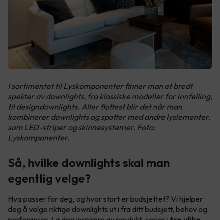
I sortimentet til Lyskomponenter finner man et bredt
spekter av downlights, fra klassiske modeller for innfelling,
til designdownlights. Aller flottest blir det når man
kombinerer downlights og spotter med andre lyslementer,
som LED-striper og skinnesystemer. Foto:
Lyskomponenter.
Så, hvilke downlights skal man
egentlig velge?
Hva passer for deg, og hvor stort er budsjettet? Vi hjelper
deg å velge riktige downlights ut i fra ditt budsjett, behov og
preferanser. La deg inspirere av produkt-serier i
tre ulike