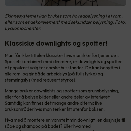
Skinnesystemet kan brukes som hovedbelysning i et rom,
eller som et dekorelement med sekundær belysning. Foto:
Lyskomponenter.
Klassiske downlights og spotter!
Man får ikke tittelen klassiker hvis man ikke fortjener det.
Spesielt kombinert med dimmere, er downlights og spotter
et populært valg for norske husstander. De kan benyttes i
alle rom, og gir både arbeidslys (på full styrke) og
stemningslys (med redusert styrke).
Mange bruker downlights og spotter som grunnbelysning,
eller for å belyse bilder eller andre deler av interiøret.
Samtidig kan finnes det mange andre alternative
bruksområder hvis man tenker litt utenfor boksen.
Hva med å montere en vanntett minidownligt i en dusjnisje til
såpe og shampoo på badet? Eller hva med