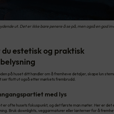
dende ut. Det er ikke bare penere å se på, men også en god inv
r du estetisk og praktisk
belysning
aden på huset ditt handler om å fremheve detaljer, skape lun stem
tt ser flott ut også etter mørkets frembrudd.
nngangspartiet med lys
t er ofte husets fokuspunkt, og det første man møter. Her er det e
ing. Bruk downlights, veggarmaturer eller lanterner for å fremh