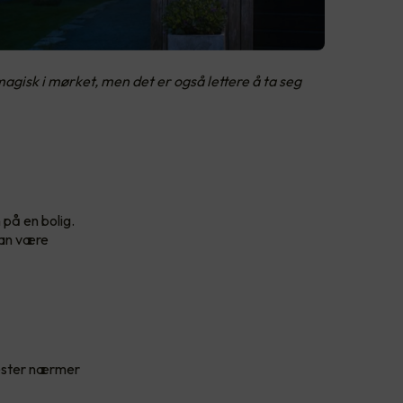
gisk i mørket, men det er også lettere å ta seg
på en bolig.
kan være
jester nærmer