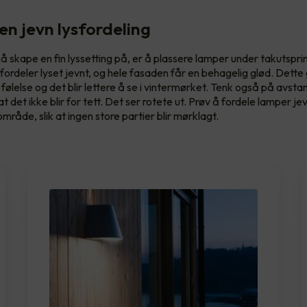
en jevn lysfordeling
å skape en fin lyssetting på, er å plassere lamper under takutspri
fordeler lyset jevnt, og hele fasaden får en behagelig glød. Dette
følelse og det blir lettere å se i vintermørket. Tenk også på avst
k at det ikke blir for tett. Det ser rotete ut. Prøv å fordele lamper j
råde, slik at ingen store partier blir mørklagt.