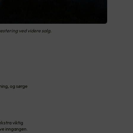
estering ved videre salg.
ning, og sørge
kstra viktig
eve inngangen.