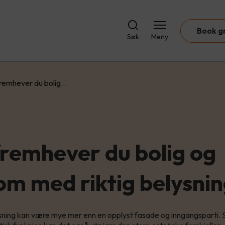
Book g
Søk
Meny
 fremhever du bolig…
 fremhever du bolig og
om med riktig belysni
ning kan være mye mer enn en opplyst fasade og inngangsparti. S