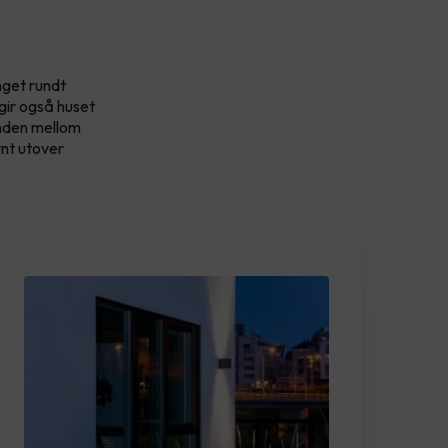
nget rundt
 gir også huset
anden mellom
evnt utover