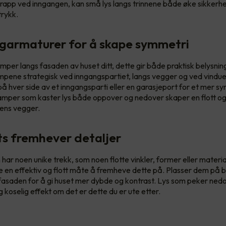
rapp ved inngangen, kan små lys langs trinnene både øke sikkerh
rykk.
garmaturer for å skape symmetri
per langs fasaden av huset ditt, dette gir både praktisk belysning
lampene strategisk ved inngangspartiet, langs vegger og ved vindue
 på hver side av et inngangsparti eller en garasjeport for et mer s
lamper som kaster lys både oppover og nedover skaper en flott 
gens vegger.
ts fremhever detaljer
har noen unike trekk, som noen flotte vinkler, former eller materia
e en effektiv og flott måte å fremheve dette på. Plasser dem på 
fasaden for å gi huset mer dybde og kontrast. Lys som peker nedove
koselig effekt om det er dette du er ute etter.