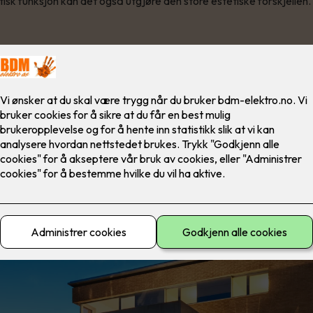
tisk funksjon kan det også utgjøre den store estetiske forskjellen.