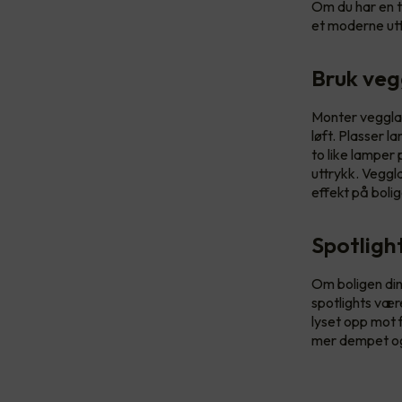
Om du har en t
et moderne utt
Bruk veg
Monter vegglam
løft. Plasser 
to like lamper
uttrykk. Vegg
effekt på boli
Spotligh
Om boligen din 
spotlights vær
lyset opp mot 
mer dempet og 