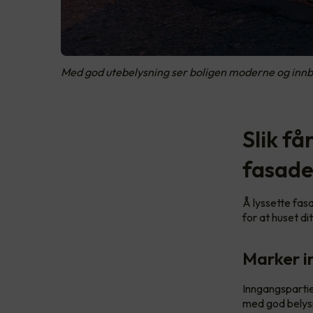
Med god utebelysning ser boligen moderne og innby
Slik få
fasade
Å lyssette fas
for at huset di
Marker i
Inngangspartie
med god belysn