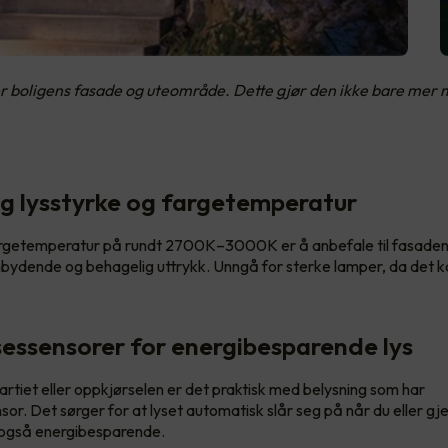
 boligens fasade og uteområde. Dette gjør den ikke bare mer ma
tig lysstyrke og fargetemperatur
rgetemperatur på rundt 2700K–3000K er å anbefale til fasaden 
nnbydende og behagelig uttrykk. Unngå for sterke lamper, da det 
essensorer for energibesparende lys
rtiet eller oppkjørselen er det praktisk med belysning som har
or. Det sørger for at lyset automatisk slår seg på når du eller g
r også energibesparende.