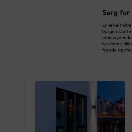
Sørg for 
En enkel måte 
boligen. Dette 
en innbydende 
lyskildene, sli
fasade og uteom