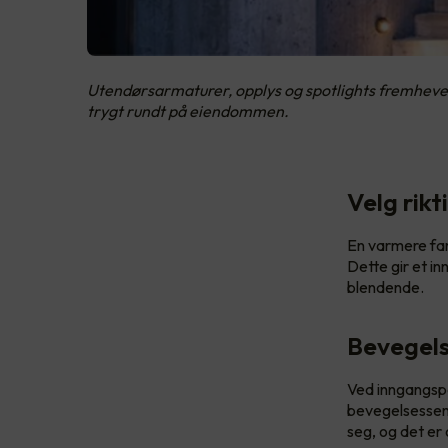
Utendørsarmaturer, opplys og spotlights fremhever
trygt rundt på eiendommen.
Velg rik
En varmere fa
Dette gir et i
blendende.
Bevegels
Ved inngangspa
bevegelsessens
seg, og det e