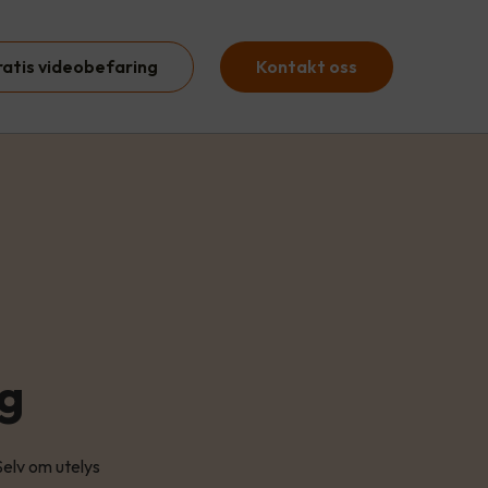
ratis videobefaring
Kontakt oss
ng
elv om utelys