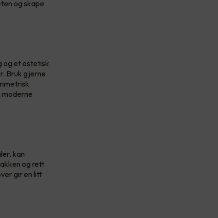
eten og skape
 og et estetisk
r. Bruk gjerne
ymmetrisk
og moderne
ler, kan
bakken og rett
r gir en litt