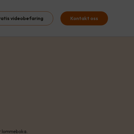
ratis videobefaring
Kontakt oss
 for lommeboka.