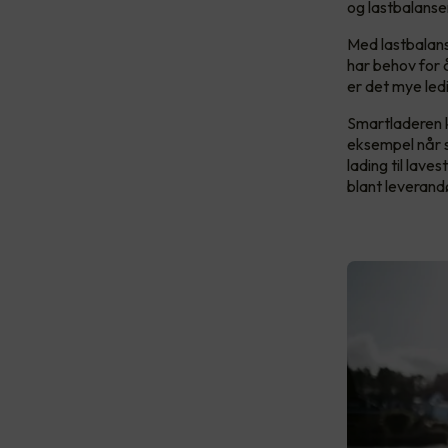
og lastbalanse
Med lastbalanse
har behov for 
er det mye ledi
Smartladeren k
eksempel når s
lading til lave
blant leverand