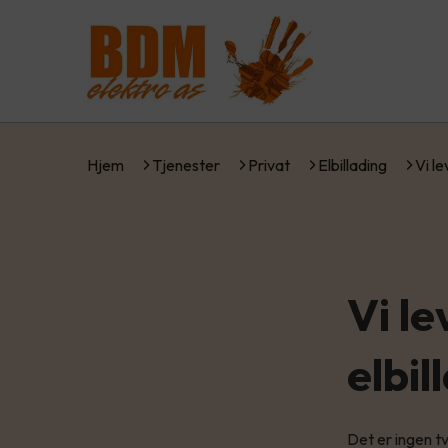
Hjem
Tjenester
Privat
Elbillading
Vi l
Vi l
elbi
Det er ingen tv