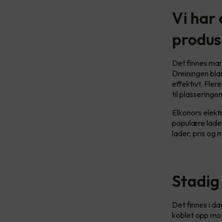
Vi har 
produs
Det finnes man
Dreiningen bla
effektivt. Fler
til plassering
Elkonors elekt
populære lader
lader, pris og
Stadig
Det finnes i d
koblet opp mot