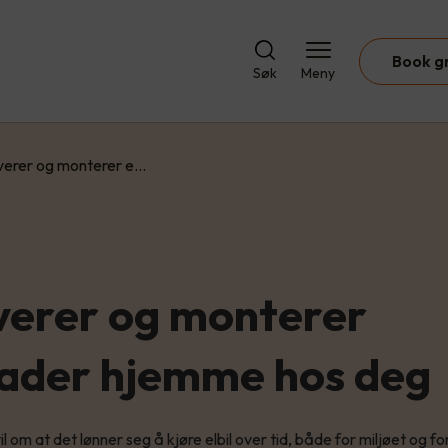
Book g
Søk
Meny
everer og monterer e…
everer og monterer
llader hjemme hos deg
il om at det lønner seg å kjøre elbil over tid, både for miljøet og