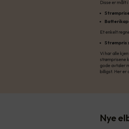
Disse er målt 
Strømpris
Batterikap
Et enkelt regne
Strømpris 
Vi har alle kj
strømprisene k
gode avtaler m
billigst. Her e
Nye elb