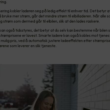
ring.
ring kobler laderen seg på ledig effekt til enhver tid. Det betyr a
å bruke mer strøm, går det mindre strøm til elbilladeren. Når alle 
g strøm som dermed går til elbilen, slik at den lades raskere.
an også tidsstyres, det betyr at du selv kan bestemme når bilen sk
trømprisene er lavest. Smarte ladere kan også kobles mot tjenes
st mulig pris, ved å automatisk justere ladeeffekten etter strømpris
ørene som leverer en slik tjeneste.