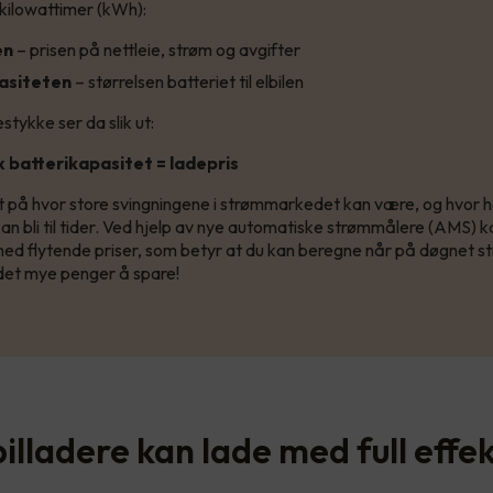
i kilowattimer (kWh):
en
– prisen på nettleie, strøm og avgifter
asiteten
– størrelsen batteriet til elbilen
stykke ser da slik ut:
x batterikapasitet = ladepris
ent på hvor store svingningene i strømmarkedet kan være, og hvor 
an bli til tider. Ved hjelp av nye automatiske strømmålere (AMS) 
ed flytende priser, som betyr at du kan beregne når på døgnet 
r det mye penger å spare!
illadere kan lade med full effe