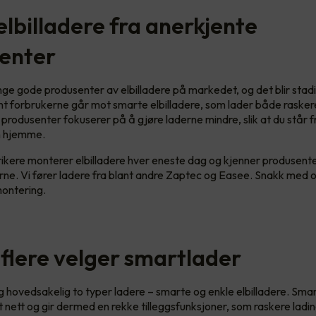
elbilladere fra anerkjente
enter
ge gode produsenter av elbilladere på markedet, og det blir stadig
nt forbrukerne går mot smarte elbilladere, som lader både raske
e produsenter fokuserer på å gjøre laderne mindre, slik at du står fr
en hjemme.
rikere monterer elbilladere hver eneste dag og kjenner produsen
ne. Vi fører ladere fra blant andre Zaptec og Easee. Snakk med 
 montering.
 flere velger smartlader
ag hovedsakelig to typer ladere – smarte og enkle elbilladere. Sma
 nett og gir dermed en rekke tilleggsfunksjoner, som raskere lading