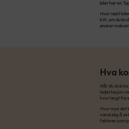
biler har en Ty
Hvor raskt bil
kW, om du bruk
ønsker maksim
Hva ko
Når du skal ins
ladestasjon var
hvor langt fra
Hvor mye det k
vanskelig å set
faktorer som p