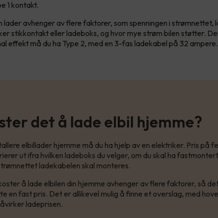
pe 1 kontakt.
en lader avhenger av flere faktorer, som spenningen i strømnettet,
er stikkontakt eller ladeboks, og hvor mye strøm bilen støtter. D
al effekt må du ha Type 2, med en 3-fas ladekabel på 32 ampere
ster det å lade elbil hjemme?
tallere elbillader hjemme må du ha hjelp av en elektriker. Pris på 
ierer ut ifra hvilken ladeboks du velger, om du skal ha fastmonter
 strømnettet ladekabelen skal monteres.
oster å lade elbilen din hjemme avhenger av flere faktorer, så d
te en fast pris. Det er allikevel mulig å finne et overslag, med hov
åvirker ladeprisen.