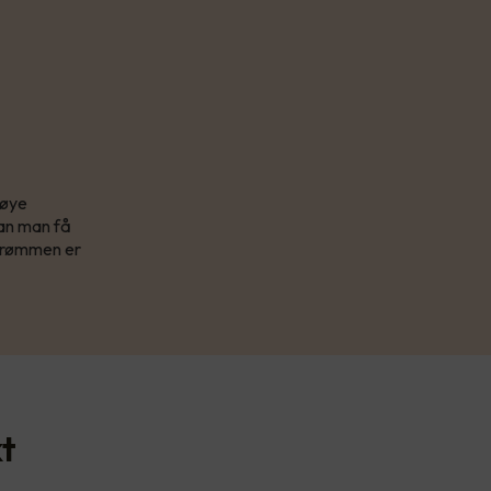
høye
kan man få
strømmen er
kt