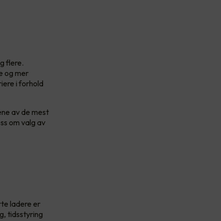
 flere.
re og mer
iere i forhold
tene av de mest
oss om valg av
rte ladere er
, tidsstyring