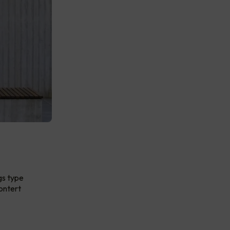
gs type
ontert