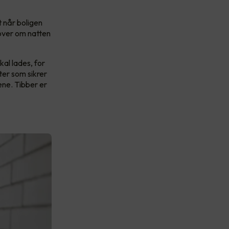
t når boligen
sover om natten
al lades, for
ter som sikrer
ene. Tibber er