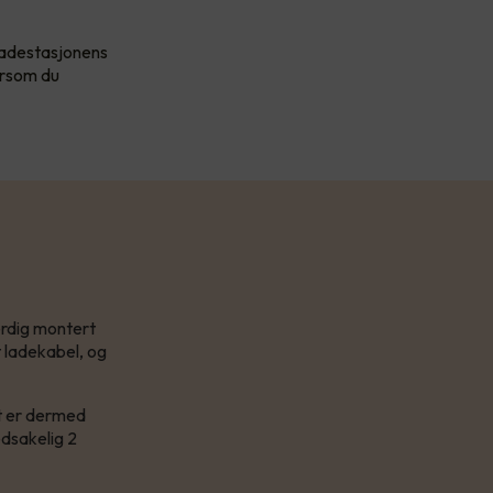
 ladestasjonens
ersom du
.
ferdig montert
t ladekabel, og
et er dermed
edsakelig 2