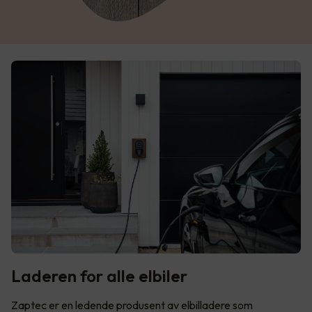
Laderen for alle elbiler
Zaptec er en ledende produsent av elbilladere som