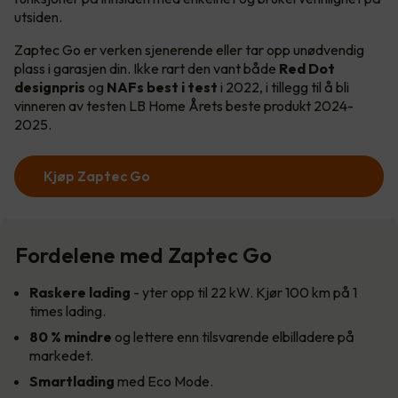
utsiden.
Zaptec Go er verken sjenerende eller tar opp unødvendig
plass i garasjen din. Ikke rart den vant både
Red Dot
designpris
og
NAFs best i test
i 2022, i tillegg til å bli
vinneren av testen LB Home Årets beste produkt 2024-
2025.
Kjøp Zaptec Go
Fordelene med Zaptec Go
Raskere lading
- yter opp til 22 kW. Kjør 100 km på 1
times lading.
80 % mindre
og lettere enn tilsvarende elbilladere på
markedet.
Smartlading
med Eco Mode.