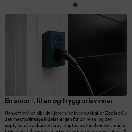
En smart, liten og trygg prisvinner
Uansett hvilken elbil du kjører eller hvor du skal, er Zaptec Go
den mest pålitelige ladeløsningen for din reise, og den
oppfyller alle sikkerhetskrav. Zaptec Go kombinerer smarte
funksjoner på innsiden med enkelhet og brukervennlighet på