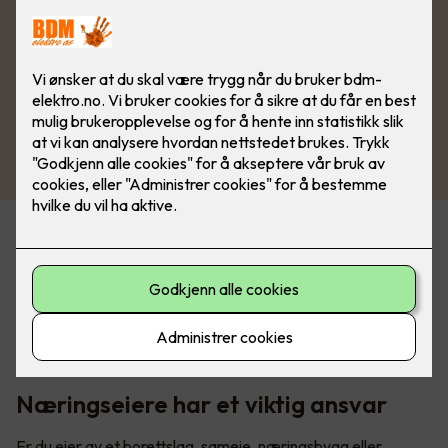
Økende krav om sertifiseringer
Det er et økende krav til å dokumentere kompetanse, og
stadig flere forsikringsselskaper, kommuner, og
bedriftseiere krever sertifiserte kontrollører iht. 405-3
næringskontroll og sertifisert el-kontrollforetak iht. 405-4.
Næringseiere har et viktig ansvar
Er du eier av et borettslag, sameie, næringsbygg eller