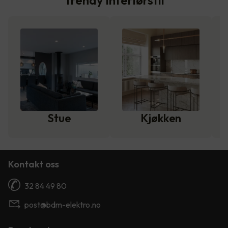
Trendy interiørstil
Stue
Kjøkken
Kontakt oss
32 84 49 80
post@bdm-elektro.no