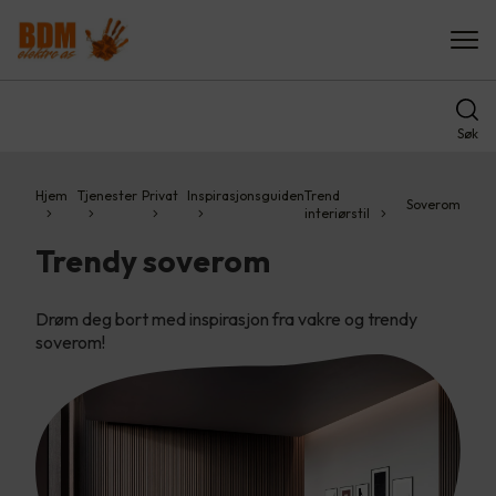
Søk
Hjem
Tjenester
Privat
Inspirasjonsguiden
Trend
Soverom
interiørstil
Trendy soverom
Drøm deg bort med inspirasjon fra vakre og trendy
soverom!