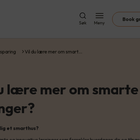
Book g
Søk
Meny
sparing
Vil du lære mer om smart…
du lære mer om smarte
inger?
lig et smarthus?
arte og innovative løsninger som forenkler hverdagen din og tilpas