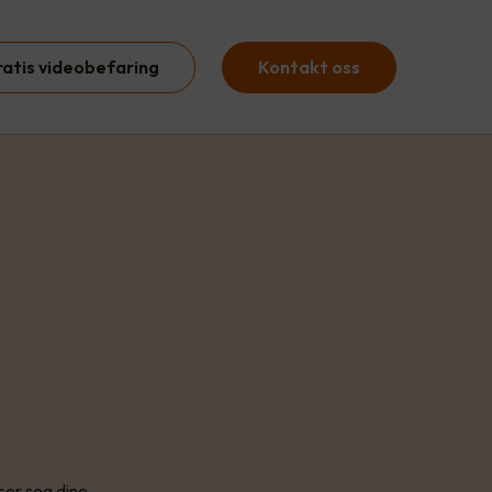
ratis videobefaring
Kontakt oss
ser seg dine