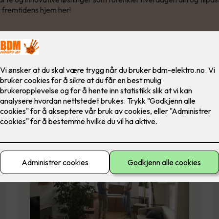
 fremtidens hjem her!