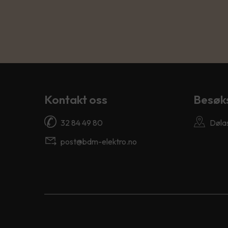
Kontakt oss
Besøk
32 84 49 80
Dølas
post@bdm-elektro.no