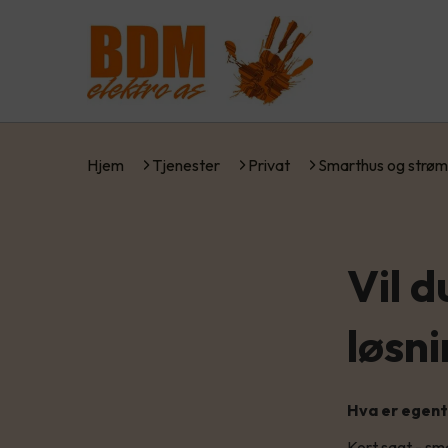
Hjem
Tjenester
Privat
Smarthus og strøm
Vil 
løsn
Hva er egent
Kort sagt - sm