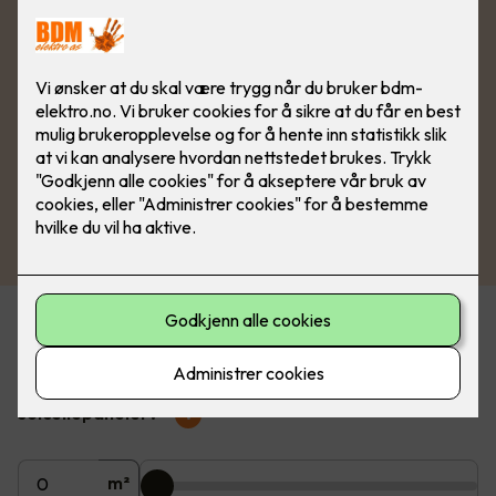
Beregn pris på solceller
Hvor mange m2 av taket ønsker du å dekke med
solcellepaneler?
?
m²