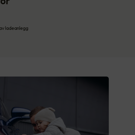
for
t av ladeanlegg