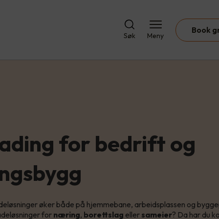
Book g
Søk
Meny
lading for bedrift og
ngsbygg
adeløsninger øker både på hjemmebane, arbeidsplassen og byggep
adeløsninger for
næring
,
borettslag
eller
sameier
? Da har du ko