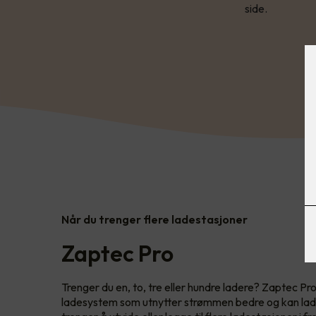
side.
Når du trenger flere ladestasjoner
Zaptec Pro
Trenger du en, to, tre eller hundre ladere? Zaptec Pro
ladesystem som utnytter strømmen bedre og kan lade