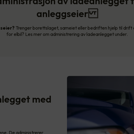
ministrasjon av ladeanlegget 
anleggseier
gseier?
Trenger borettslaget, sameiet eller bedriften hjelp til drif
for elbil? Les mer om administrering av ladeanlegget under.
nlegget med
ene. De administrerer