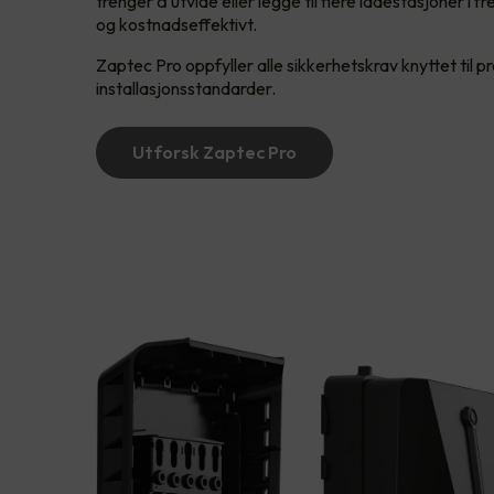
trenger å utvide eller legge til flere ladestasjoner i 
og kostnadseffektivt.
Zaptec Pro oppfyller alle sikkerhetskrav knyttet til p
installasjonsstandarder.
Utforsk Zaptec Pro