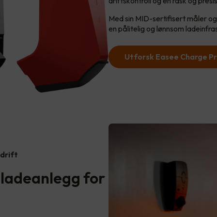
driftskontroll og en rask og presi
Med sin MID-sertifisert måler og 
en pålitelig og lønnsom ladeinfra
Utforsk Easee Charge P
drift
i ladeanlegg for