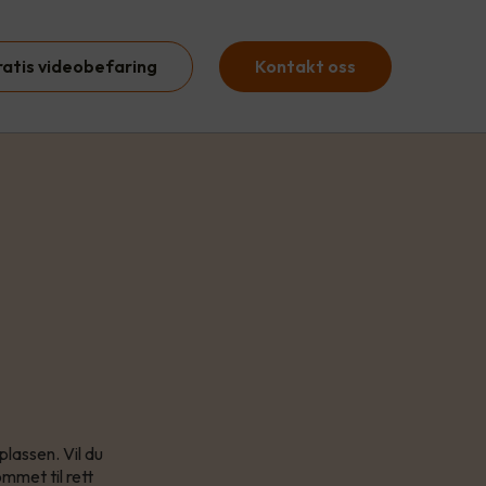
ratis videobefaring
Kontakt oss
lassen. Vil du
mmet til rett