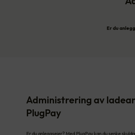
Ad
Er du anleg
Administrering av ladea
PlugPay
Er du anleggseier? Med PlugPay kan du senke skuldr