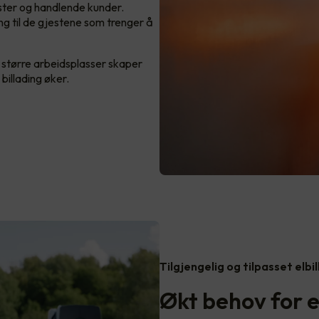
ester og handlende kunder.
ding til de gjestene som trenger å
g større arbeidsplasser skaper
billading øker.
Tilgjengelig og tilpasset elbi
Økt behov for el