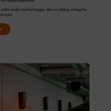
s installasjonsprosess.
enkle skaler barhet legger den et solid grunnlag for
struktur.
ro