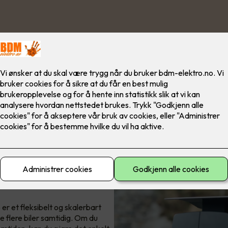
 er et fleksibelt og skalerbart
 flere biler samtidig. Om du