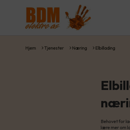
Hjem
Tjenester
Næring
Elbillading
Elbil
næri
Behovet for l
lære mer om l