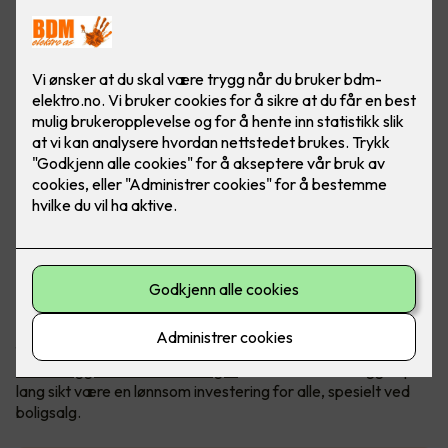
Mange borettslag og sameier er i gang med å etablere
ladeanlegg for elbiler. Flere har til nå gitt beboere tillatelse til
å installere ladere til eget bruk, men etter hvert som stadig
flere kjører elbil, vil det være helt nødvendig å ha ett
felles
ladeanlegg for hele borettslaget
. Et felles ladeanlegg vil på
lang sikt være en lønnsom investering for alle, spesielt ved
boligsalg.