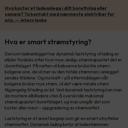
Hva koster et ladeanlegg i ditt borettslag eller
sameie? Ta kontakt med nærmeste elektriker for
pris. -- intern lenke
Hva er smart strømstyring?
Dersom ladeanlegget har dynamisk laststyring vil lading av
elbiler fordeles etter hvor mye «ledig» strømkapasitet det er
i borettslaget. På natten vil beboerne bruke lite strøm i
boligene sine, da vil mer av den totale strømmen i anlegget
sendes til bilene. Og motsatt – på ettermiddagen når
boligene bruker mye strøm, vil det være mindre strøm
tilgjengelig til lading av bil. Ved dynamisk laststyring kan man
da montere elbilladere uten å overskride maksimal
strømkapasitet i borettslaget, og man unngår det som
koster aller mest – oppgradering av strømnettet.
Laststyring er et annet begrep som gir en smart utnyttelse
strømnettet. Dynamisk lading betyr at ladestrømmen