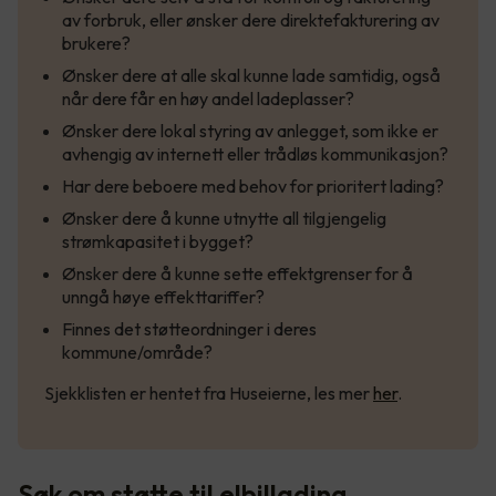
av forbruk, eller ønsker dere direktefakturering av
brukere?
Ønsker dere at alle skal kunne lade samtidig, også
når dere får en høy andel ladeplasser?
Ønsker dere lokal styring av anlegget, som ikke er
avhengig av internett eller trådløs kommunikasjon?
Har dere beboere med behov for prioritert lading?
Ønsker dere å kunne utnytte all tilgjengelig
strømkapasitet i bygget?
Ønsker dere å kunne sette effektgrenser for å
unngå høye effekttariffer?
Finnes det støtteordninger i deres
kommune/område?
Sjekklisten er hentet fra Huseierne, les mer
her
.
Søk om støtte til elbillading