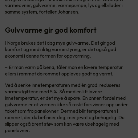
varmeovner, gulvvarme, varmepumpe, lys og elbillader i
samme system, forteller Johansen.
Gulvvarme gir god komfort
I Norge brukes det i dag mye gulvvarme. Det gir god
komfort og med riktig varmestyring, er det også god
økonomi i denne formen for oppvarming.
– Er man varm på bena, tåler man en lavere temperatur
ellers i rommet da rommet oppleves godt og varmt.
Ved å senke innetemperaturen med én grad, reduseres
varmeutgiftene med 5 %. Så med en litt lavere
innetemperatur, er det mye å spare. En annen fordel med
gulvvarme er at varmen ikke så raskt forsvinner opp under
taket som fra panelovner. Dermed blir temperaturen i
rommet, der du befinner deg, mer jevnt og behagelig. Du
slipper også brent støv som kan være ubehagelig med
panelovner.