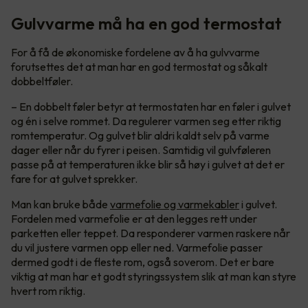
Gulvvarme må ha en god termostat
For å få de økonomiske fordelene av å ha gulvvarme
forutsettes det at man har en god termostat og såkalt
dobbeltføler.
– En dobbelt føler betyr at termostaten har en føler i gulvet
og én i selve rommet. Da regulerer varmen seg etter riktig
romtemperatur. Og gulvet blir aldri kaldt selv på varme
dager eller når du fyrer i peisen. Samtidig vil gulvføleren
passe på at temperaturen ikke blir så høy i gulvet at det er
fare for at gulvet sprekker.
Man kan bruke både
varmefolie og varmekabler
i gulvet.
Fordelen med varmefolie er at den legges rett under
parketten eller teppet. Da responderer varmen raskere når
du vil justere varmen opp eller ned. Varmefolie passer
dermed godt i de fleste rom, også soverom. Det er bare
viktig at man har et godt styringssystem slik at man kan styre
hvert rom riktig.