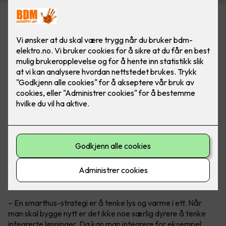
Smarthus med alt integrert
Teknisk sjef i Micro Matic, Petter Johansen, anbefaler alle å
tenke
smarthus
når man bygger nytt og kan planlegge alt fra
begynnelsen for en god driftsøkonomi.
– En smarthus-strategi er å tenke lys og varme i ett. Når
man skal bygge nytt er det ikke noe særlig dyrere å tenke
integrerte løsninger. Da kan man integrere for eksempel