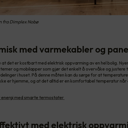
n fra Dimplex Nobø
isk med varmekabler og pane
 at det er kostbart med elektrisk oppvarming av en hel bolig. Ny
stemer og mobilapper som gjør det enkelt å overvåke og justere 
vdelinger i huset. På denne måten kan du sørge for at temperatur
 ikke er hjemme, og at det alltid er en komfortabel temperatur når 
 energi med smarte termostater
ffektivt med elektrisk oppvarm