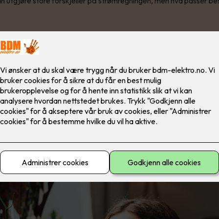
 utgjøre store forskjeller på strømregningen, men hva passer best 