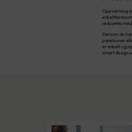
Oppvarming av 
enkelttermosta
reduseres med 
Dersom du har 
panelovner ell
er enkelt og r
smart design s