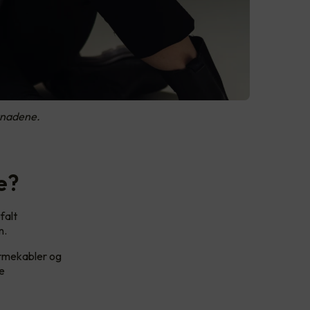
stnadene.
e?
falt
n.
armekabler og
e