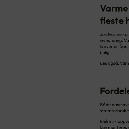
Varmep
fleste
Jordvarme kan 
investering. V
krever en åpen
bolig.
Les også:
Varm
Fordel
Både panelovn
strømforbruket 
Elektrisk opp
kan monteres m