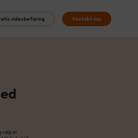
ratis videobefaring
Kontakt oss
med
g valg av