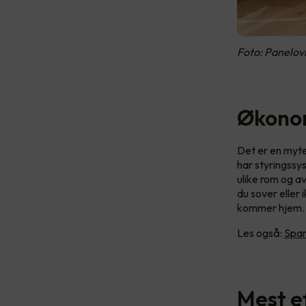
Foto: Panelov
Økonom
Det er en myte
har styringssy
ulike rom og a
du sover eller
kommer hjem.
Les også:
Spar
Mest e